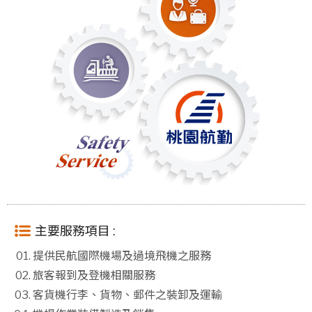
主要服務項目 :
提供民航國際機場及過境飛機之服務
旅客報到及登機相關服務
客貨機行李、貨物、郵件之裝卸及運輸