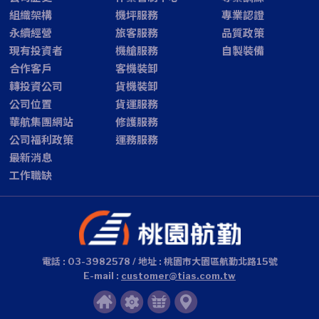
組織架構
機坪服務
專業認證
永續經營
旅客服務
品質政策
現有投資者
機艙服務
自製裝備
合作客戶
客機裝卸
轉投資公司
貨機裝卸
公司位置
貨運服務
華航集團網站
修護服務
公司福利政策
運務服務
最新消息
工作職缺
電話 : 03-3982578 / 地址 : 桃園市大園區航勤北路15號
E-mail :
customer@tias.com.tw