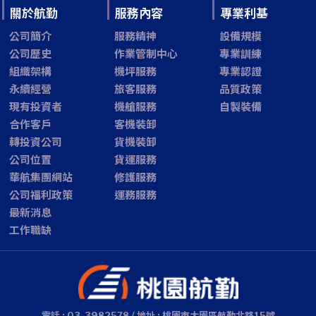
關於航勤
服務內容
專業利基
公司簡介
服務精神
設備規模
公司歷史
作業管制中心
專業訓練
組織架構
機坪服務
專業認證
永續經營
旅客服務
品質政策
現有投資者
機艙服務
自製裝備
合作客戶
客機裝卸
轉投資公司
貨機裝卸
公司位置
貨運服務
華航集團網站
修護服務
公司福利政策
運務服務
最新消息
工作職缺
電話 : 03-3982578 / 地址 : 桃園市大園區航勤北路15號