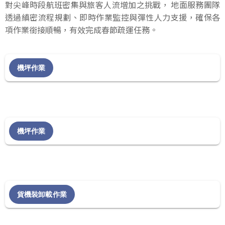
對尖峰時段航班密集與旅客人流增加之挑戰， 地面服務團隊
透過縝密流程規劃、即時作業監控與彈性人力支援，確保各
項作業銜接順暢，有效完成春節疏運任務。
機坪作業
機坪作業
貨機裝卸載作業