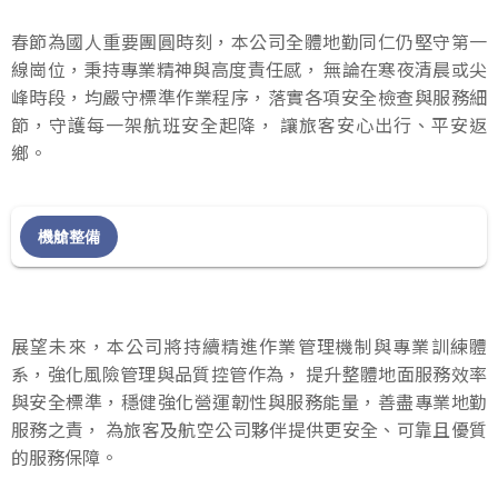
春節為國人重要團圓時刻，本公司全體地勤同仁仍堅守第一
線崗位，秉持專業精神與高度責任感， 無論在寒夜清晨或尖
峰時段，均嚴守標準作業程序，落實各項安全檢查與服務細
節，守護每一架航班安全起降， 讓旅客安心出行、平安返
鄉。
機艙整備
展望未來，本公司將持續精進作業管理機制與專業訓練體
系，強化風險管理與品質控管作為， 提升整體地面服務效率
與安全標準，穩健強化營運韌性與服務能量，善盡專業地勤
服務之責， 為旅客及航空公司夥伴提供更安全、可靠且優質
的服務保障。